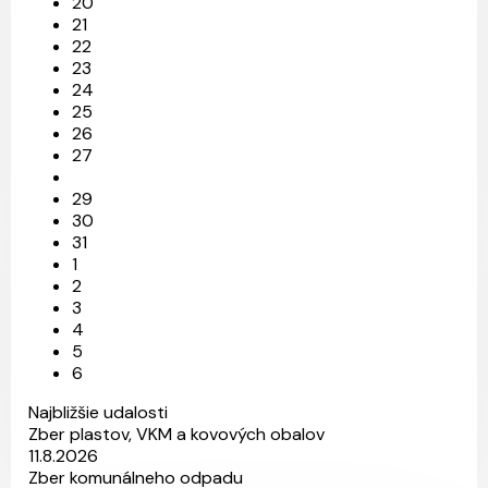
20
21
22
23
24
25
26
27
29
30
31
1
2
3
4
5
6
Najbližšie udalosti
Zber plastov, VKM a kovových obalov
11.8.2026
Zber komunálneho odpadu