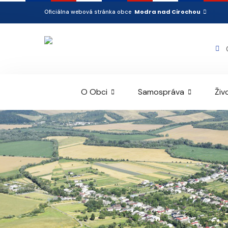
Modra nad Cirochou
Oficiálna webová stránka obce
O Obci
Samospráva
Živ