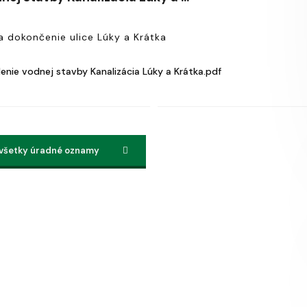
 dokončenie ulice Lúky a Krátka
enie vodnej stavby Kanalizácia Lúky a Krátka.pdf
28
14
18
6
11
 všetky úradné oznamy