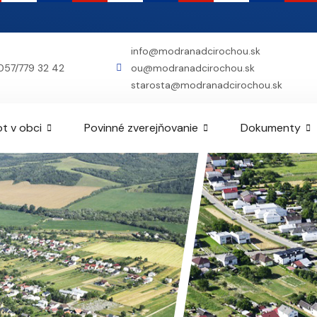
info@modranadcirochou.sk
057/779 32 42
ou@modranadcirochou.sk
starosta@modranadcirochou.sk
ot v obci
Povinné zverejňovanie
Dokumenty