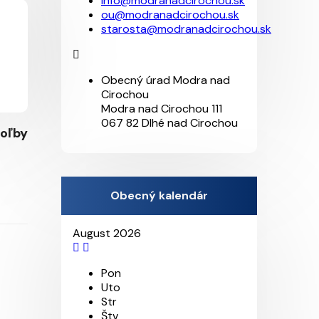
info@modranadcirochou.sk
ou@modranadcirochou.sk
starosta@modranadcirochou.sk
Obecný úrad Modra nad
Cirochou
Modra nad Cirochou 111
067 82 Dlhé nad Cirochou
oľby
Obecný kalendár
August 2026
Pon
Uto
Str
Štv