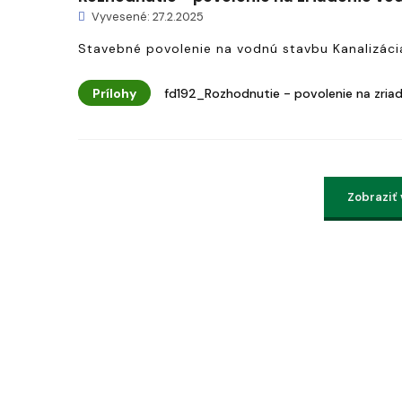
Vyvesené: 27.2.2025
Stavebné povolenie na vodnú stavbu Kanalizácia
Prílohy
fd192_Rozhodnutie - povolenie na zriad
Zobraziť