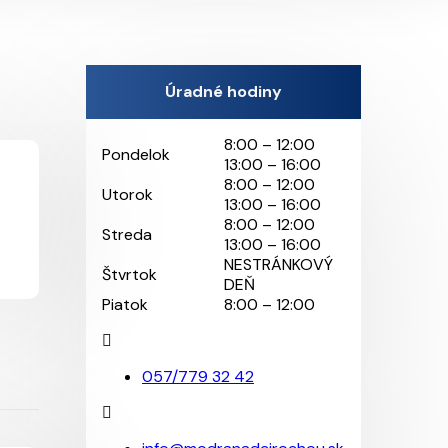
Úradné hodiny
8:00 – 12:00
Pondelok
13:00 – 16:00
8:00 – 12:00
Utorok
13:00 – 16:00
8:00 – 12:00
Streda
13:00 – 16:00
NESTRÁNKOVÝ
Štvrtok
DEŇ
Piatok
8:00 – 12:00
057/779 32 42